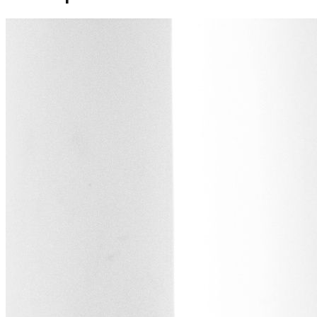
проведения съемки). Быстро нахожу общий язык.
Перфекционист в выборе удачного кадра)!