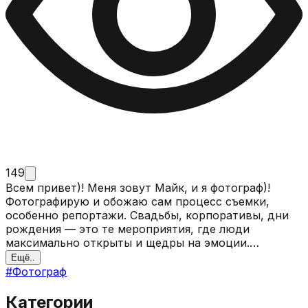
149
Всем привет)! Меня зовут Майк, и я фотограф)!
Фотографирую и обожаю сам процесс съемки,
особенно репортажи. Свадьбы, корпоративы, дни
рождения — это те мероприятия, где люди
максимально открыты и щедры на эмоции.
Занимаюсь фотографией с 2013 г, самостоятельно
Ещё..
познаю весь процесс фотографии. Есть большой
#
Фотограф
опыт в свадебной и семейной съемке (всегда
помогу советом, с выбором студии и местом
Категории