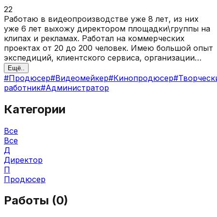
22
Работаю в видеопроизводстве уже 8 лет, из них
уже 6 лет выхожу директором площадки\группы на
клипах и рекламах. Работал на коммерческих
проектах от 20 до 200 человек. Имею большой опыт
экспедиций, клиентского сервиса, организации
видеопроизводства любых масштабов.
Ещё..
#
Продюсер
#
Видеомейкер
#
Кинопродюсер
#
Творчески
работник
#
Администратор
Категории
Все
Все
Д
Директор
П
Продюсер
Работы (
0
)