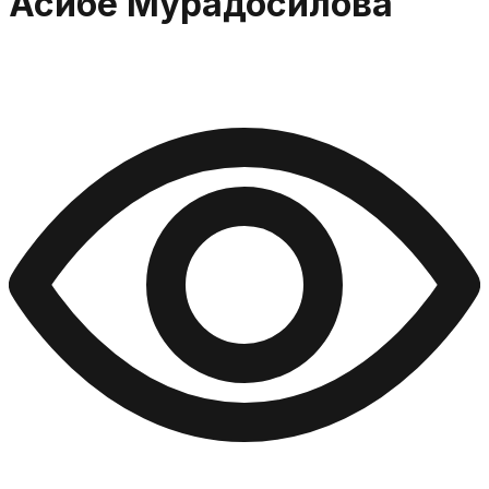
Асибе Мурадосилова