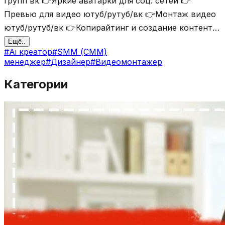
групп вк 👉Яркие аватарки для соц. сетей 👉
Превью для видео ютуб/рутуб/вк 👉Монтаж видео
ютуб/рутуб/вк 👉Копирайтинг и создание контента
👉Ведение ваших соц. сетей 👉Создание лендингов
Ещё..
#
Ai креатор
#
SMM (СММ)
(дешево) 👉Таргетированная реклама вк,
менеджер
#
Дизайнер
#
Видеомонтажер
продвижение
Категории