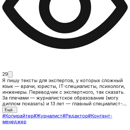
29
Я пишу тексты для экспертов, у которых сложный
язык — врачи, юристы, IT-специалисты, психологи,
инженеры. Переводчик с экспертного, так сказать.
За плечами — журналистское образование (могу
диплом показать) и 13 лет — главный специалист-
эксперт в госструктуре.Тысячи официальных писем,
Ещё..
запросов, жалоб, ответов. Одинаково свободно
#
Копирайтер
#
Журналист
#
Редактор
#
Контент-
ругаюсь на языке юридически безупречных
менеджер
документов и спокойно говорю по-человечески. Я