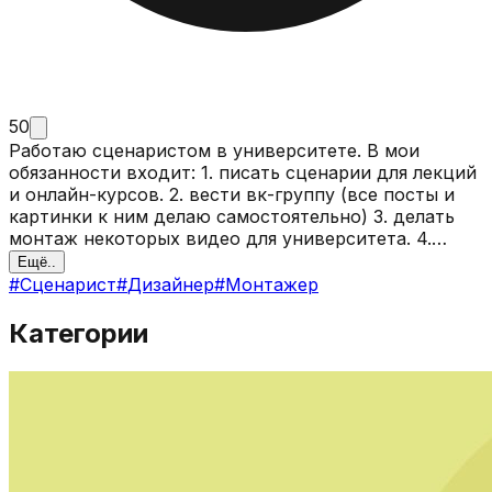
50
Работаю сценаристом в университете. В мои
обязанности входит: 1. писать сценарии для лекций
и онлайн-курсов. 2. вести вк-группу (все посты и
картинки к ним делаю самостоятельно) 3. делать
монтаж некоторых видео для университета. 4.
делаю презентации для курсов и лекций.
Ещё..
Разбираюсь в монтаже, дизайне и графике.
#
Сценарист
#
Дизайнер
#
Монтажер
Категории