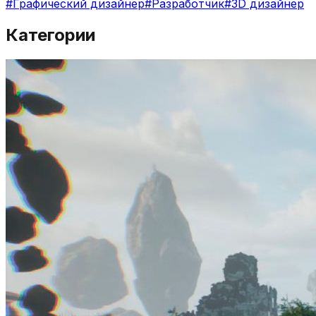
#
Графический дизайнер
#
Разработчик
#
3D дизайнер
Категории