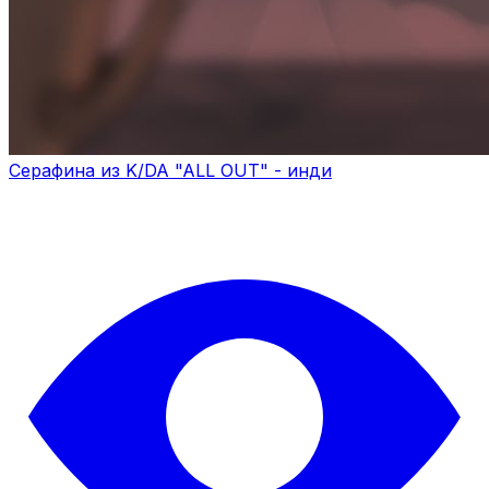
Серафина из K/DA "ALL OUT" - инди