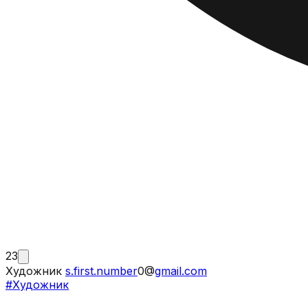
23
Художник
s.first.number
0@
gmail.com
#
Художник