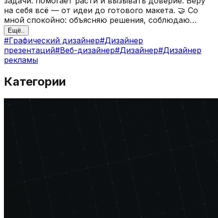
задачи: помогает расти и вызывать доверие. Беру
на себя всё — от идеи до готового макета. 🤝 Со
мной спокойно: объясняю решения, соблюдаю
сроки, всегда на связи. Честно и без сюрпризов. 📬
Ещё..
#
Графический дизайнер
#
Дизайнер
Пишите в ТГ (@steesday) или на почту.
презентаций
#
Веб-дизайнер
#
Дизайнер
#
Дизайнер
рекламы
Категории