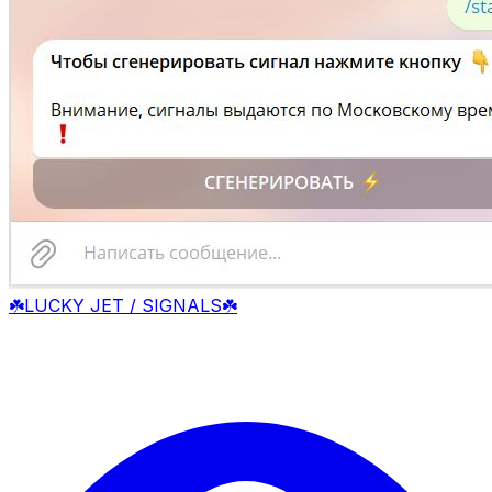
☘️LUCKY JET / SIGNALS☘️