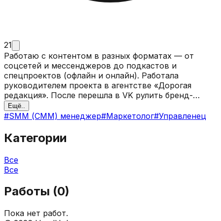
21
Работаю с контентом в разных форматах — от
соцсетей и мессенджеров до подкастов и
спецпроектов (офлайн и онлайн). Работала
руководителем проекта в агентстве «Дорогая
редакция». После перешла в VK рулить бренд-
медиа о креативных индустриях. Придумываю и
Ещё..
запускаю идеи, которые конвертят, формирую
#
SMM (СММ) менеджер
#
Маркетолог
#
Управленец
редакционную стратегию и единый TOV. Уверенный
лид, который умеет работать в команде и с
Категории
командой, строить процессы и проводить ревью.
Все
Все
Работы (
0
)
Пока нет работ.