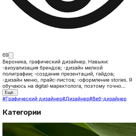
69
Вероника, графический дизайнер. Навыки:
-визуализация брендов; -дизайн мелкой
полиграфии; -создание презентаций, гайдов;
-дизайн меню, прайс-листов; -оформление stories. Я
обучаюсь на digital-маректолога, поэтому точно
знаю, как подчеркнуть Ваши преимущества.
Ещё..
#
Графический дизайнер
#
Дизайнер
#
Веб-дизайнер
Категории