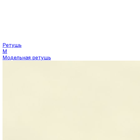
Ретушь
М
Модельная ретушь