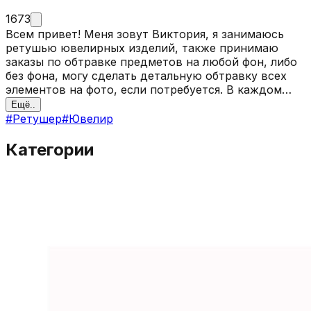
1673
Всем привет! Меня зовут Виктория, я занимаюсь
ретушью ювелирных изделий, также принимаю
заказы по обтравке предметов на любой фон, либо
без фона, могу сделать детальную обтравку всех
элементов на фото, если потребуется. В каждом
проекте присутствуют исходники. За
Ещё..
подробностями пишите в Whatsapp или Телеграм.
#
Ретушер
#
Ювелир
Категории