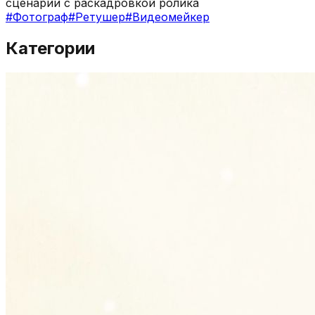
сценарии с раскадровкой ролика
#
Фотограф
#
Ретушер
#
Видеомейкер
Категории