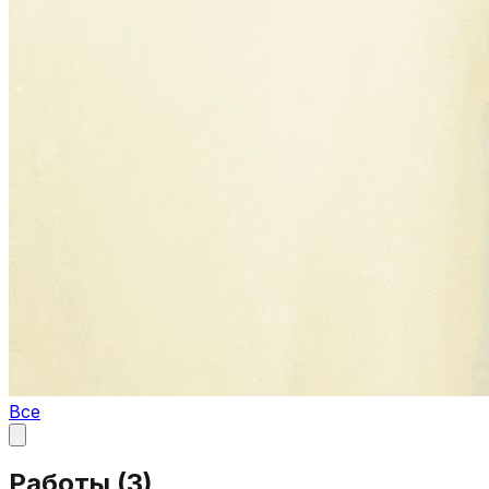
Все
Работы (
3
)