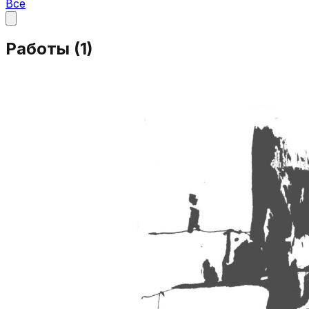
Все
Работы (
1
)