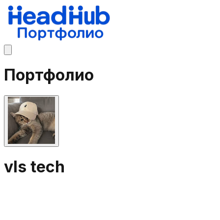
Портфолио
vls tech