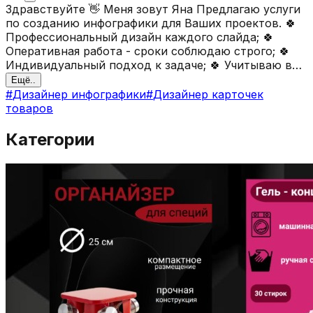
Здравствуйте 👋 Меня зовут Яна Предлагаю услуги
по созданию инфографики для Ваших проектов. 🍀
Профессиональный дизайн каждого слайда; 🍀
Оперативная работа - сроки соблюдаю строго; 🍀
Индивидуальный подход к задаче; 🍀 Учитываю все
Ваши пожелания и требования; 🍀 Два круга правок
Ещё..
БЕСПЛАТНО; 🌺 Готова приступить к Вашему
#
Дизайнер инфографики
#
Дизайнер карточек
проекту уже сейчас!! 🔥 Единая цена за любой слайд
товаров
300 рублей 🔥 ✍ Правки более двух кругов 100
Категории
рублей слайд 🎁 Скидка на первый заказ 10 % 🎁
Дополнительный слайд в подарок при заказе 7
слайдов Важно! Работаю по предоплате 50%