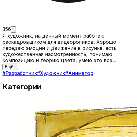
356
Я художник, на данный момент работаю
раскадровщиком для видеороликов. Хорошо
передаю эмоции и движение в рисунке, есть
художественная насмотренность, понимаю
композицию и теорию цвета, умею это все
применять на практике
Ещё..
#
Разработчик
#
Художник
#
Аниматор
Категории