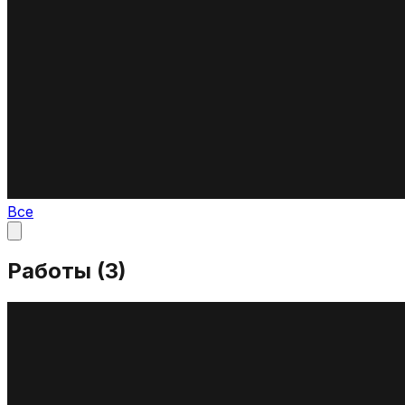
Все
Работы (
3
)