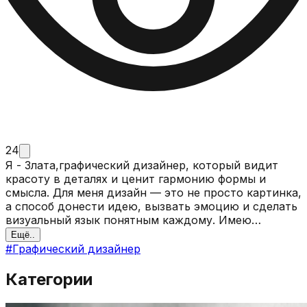
24
Я - Злата,графический дизайнер, который видит
красоту в деталях и ценит гармонию формы и
смысла. Для меня дизайн — это не просто картинка,
а способ донести идею, вызвать эмоцию и сделать
визуальный язык понятным каждому. Имею
образование графического дизайнера. Работаю с
Ещё..
айдентикой, рекламными материалами,
#
Графический дизайнер
полиграфией и digital-дизайном. Люблю
минимализм, но умею играть и с яркой эстетикой,
Категории
если того требует проект. Открыта к новым
задачам, ценю диалог между мной и