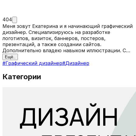
404
Меня зовут Екатерина и я начинающий графический
дизайнер. Специализируюсь на разработке
логотипов, визиток, баннеров, постеров,
презентаций, а также создании сайтов.
Дополнительно владею навыком иллюстрации. С
удовольствием помогу Вам!
Ещё..
#
Графический дизайнер
#
Дизайнер
Категории