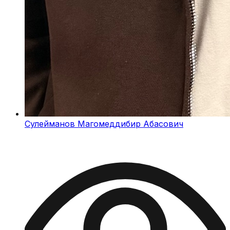
Сулейманов Магомеддибир Абасович