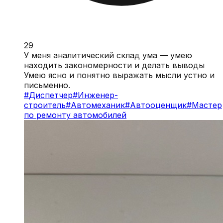
29
У меня аналитический склад ума — умею
находить закономерности и делать выводы
Умею ясно и понятно выражать мысли устно и
письменно.
#
Диспетчер
#
Инженер-
строитель
#
Автомеханик
#
Автооценщик
#
Мастер
по ремонту автомобилей