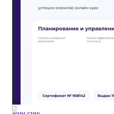
#
SMM (СММ)