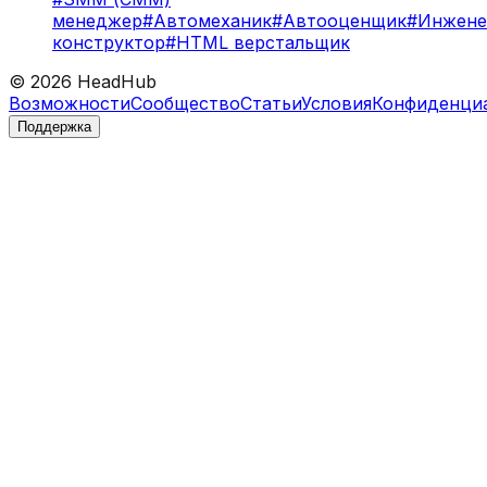
менеджер
#
Автомеханик
#
Автооценщик
#
Инжене
конструктор
#
HTML верстальщик
©
2026
HeadHub
Возможности
Сообщество
Статьи
Условия
Конфиденци
Поддержка