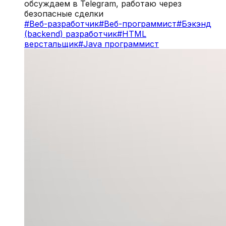
обсуждаем в Telegram, работаю через
безопасные сделки
#
Веб-разработчик
#
Веб-программист
#
Бэкэнд
(backend) разработчик
#
HTML
верстальщик
#
Java программист