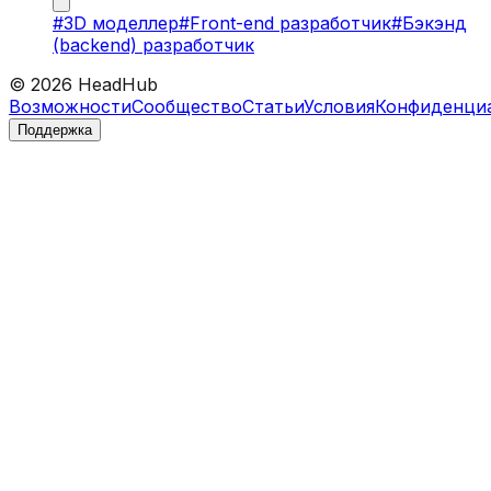
#
3D моделлер
#
Front-end разработчик
#
Бэкэнд
(backend) разработчик
©
2026
HeadHub
Возможности
Сообщество
Статьи
Условия
Конфиденци
Поддержка