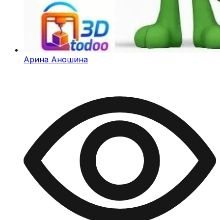
Арина Аношина