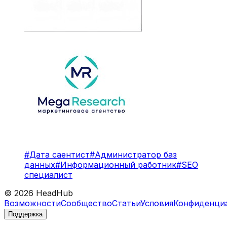
#
Дата саентист
#
Администратор баз
данных
#
Информационный работник
#
SEO
специалист
©
2026
HeadHub
Возможности
Сообщество
Статьи
Условия
Конфиденци
Поддержка