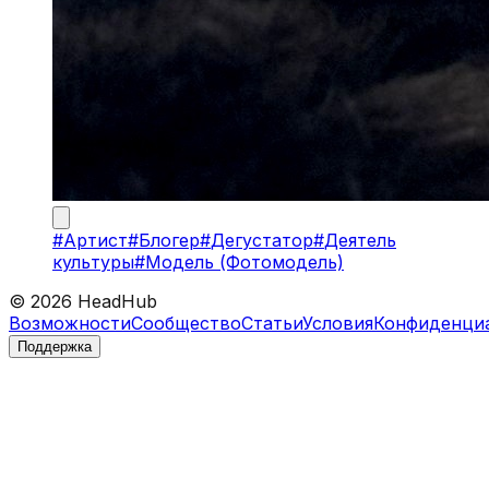
#
Артист
#
Блогер
#
Дегустатор
#
Деятель
культуры
#
Модель (Фотомодель)
©
2026
HeadHub
Возможности
Сообщество
Статьи
Условия
Конфиденци
Поддержка