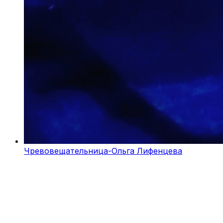
Чревовещательница-Ольга Лифенцева