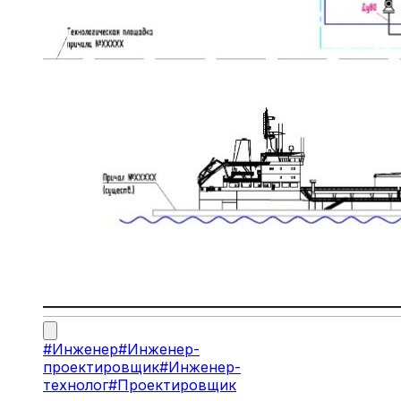
#
Инженер
#
Инженер-
проектировщик
#
Инженер-
технолог
#
Проектировщик