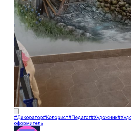
#
Декоратор
#
Колорист
#
Педагог
#
Художник
#
Худ
оформитель