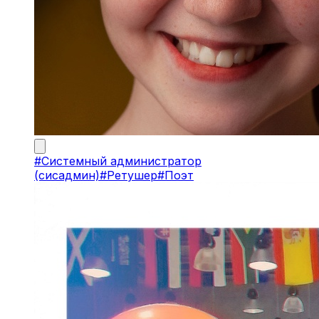
#
Системный администратор
(сисадмин)
#
Ретушер
#
Поэт