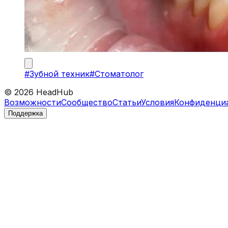
#
Зубной техник
#
Стоматолог
©
2026
HeadHub
Возможности
Сообщество
Статьи
Условия
Конфиденци
Поддержка