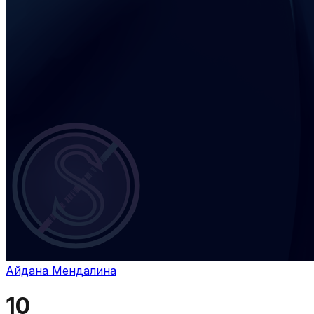
Айдана Мендалина
10