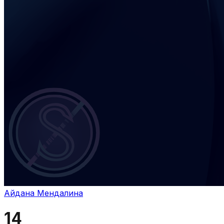
Айдана Мендалина
14