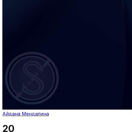
Айдана Мендалина
20