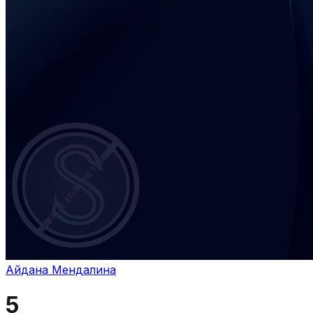
Айдана Мендалина
5