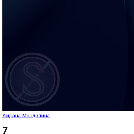
Айдана Мендалина
7