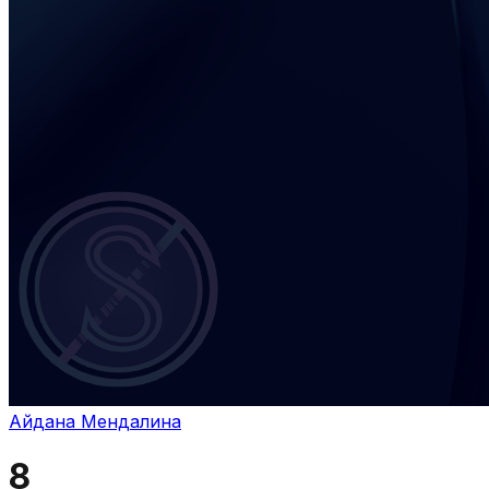
Айдана Мендалина
8