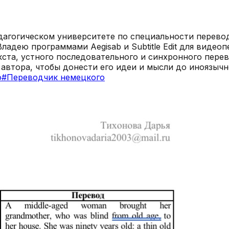
агогическом университете по специальности перевод
Владею программами Aegisab и Subtitle Edit для вид
кста, устного последовательного и синхронного пере
автора, чтобы донести его идеи и мысли до иноязычн
о
#
Переводчик немецкого