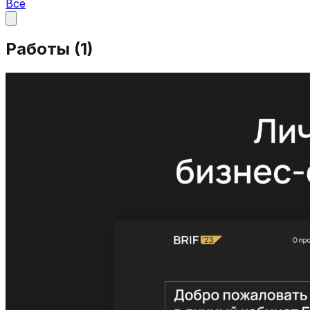
Все
Работы (
1
)