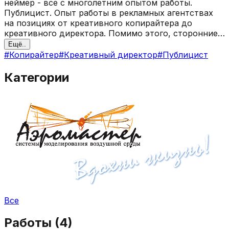
неймер - все с многолетним опытом работы.
Публицист. Опыт работы в рекламных агентствах
на позициях от креативного копирайтера до
креативного директора. Помимо этого, сторонние
заказы на тексты самой разной тематики. Веду
Ещё..
авторский телеграм-канал о кино и не только:
#
Копирайтер
#
Креативный директор
#
Публицист
t.me/dryashin
Категории
Все
Работы (
4
)