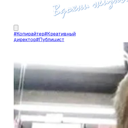
#
Копирайтер
#
Креативный
директор
#
Публицист