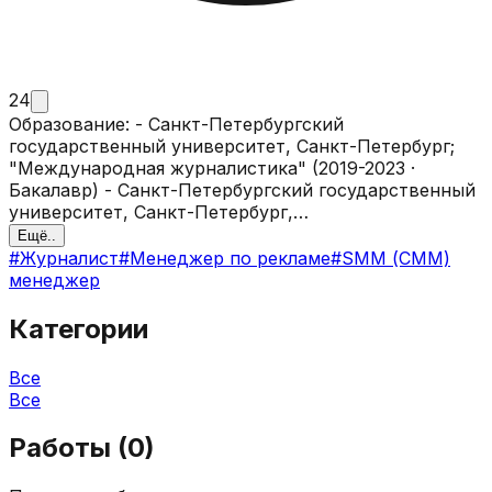
24
Образование: - Санкт-Петербургский
государственный университет, Санкт-Петербург;
"Международная журналистика" (2019-2023 ·
Бакалавр) - Санкт-Петербургский государственный
университет, Санкт-Петербург,
"Медиакоммуникации" (2023-2025 · Магистр)
Ещё..
Целеустремленная, творческая и внимательная.
#
Журналист
#
Менеджер по рекламе
#
SMM (СММ)
Ненавижу стоять на месте. Умею выстраивать
менеджер
эффективную коммуникацию с абсолютно разными
людьми. С уважением принимаю конструктивную
Категории
критику. Ответственно подхожу к выполнению
всех поставленных задач, выполняю в сроки и
Все
качественно. Обладаю навыками создания контент-
Все
планов, стратегий продвижения. Умею слушать и
слышать. Занималась преимущественно фото-
Работы (
0
)
продакшном для брендов и экспертов, писала
тексты и создавала видеоконтент. Упаковывала и