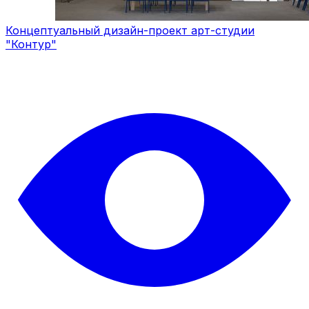
Концептуальный дизайн-проект арт-студии
"Контур"