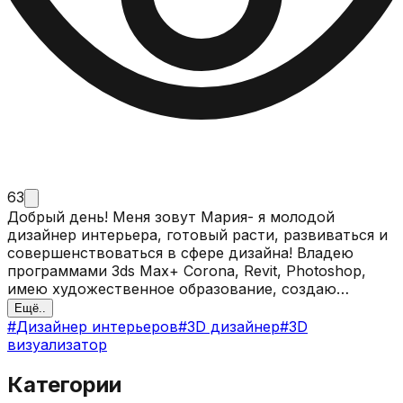
63
Добрый день! Меня зовут Мария- я молодой
дизайнер интерьера, готовый расти, развиваться и
совершенствоваться в сфере дизайна! Владею
программами 3ds Max+ Corona, Revit, Photoshop,
имею художественное образование, создаю
качественные визуализации интерьеров. Это
Ещё..
галерея моих работ.
#
Дизайнер интерьеров
#
3D дизайнер
#
3D
визуализатор
Категории