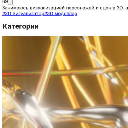
69
Занимаюсь визуализацией персонажей и сцен в 3D, 
#
3D визуализатор
#
3D моделлер
Категории