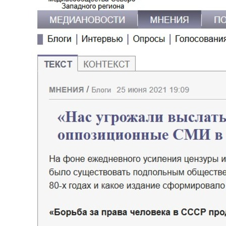
повестке ЦФО — 18 лет жизни в Липецке не прошли
даром; — Разбираюсь в большинстве видов спорта,
но уважаю только хоккей, шахматы и настольный
теннис; — Веду тг-канал (
t.me/yarush42),
в котором
кропаю стихи и очерки.