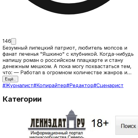
146
Безумный липецкий патриот, любитель мопсов и
фанат печенья "Яшкино" с клубникой. Когда-нибудь
напишу роман о российском плацкарте и стану
денежным мешком. А пока могу похвастаться тем,
что: — Работал в огромном количестве жанров и
форматов: писал новостные заметки,
Ещё..
аналитические статьи, фичеры, рецензии, планы
#
Журналист
#
Копирайтер
#
Редактор
#
Сценарист
экскурсий, сценарии, фельетоны, вёл колонки и
записывал подкасты; — Умею на базовом уровне
Категории
верстать в Tilda и выполнять простые задачи в
Figma; — Монтирую в Adobe Audition; — Люблю
задавать вопросы и знаю, как поддерживать
беседу в роли интервьюера; — Имею собственную
скромную контактную базу; — Шарю в российской
и мировой истории; — Собаку съел на региональной