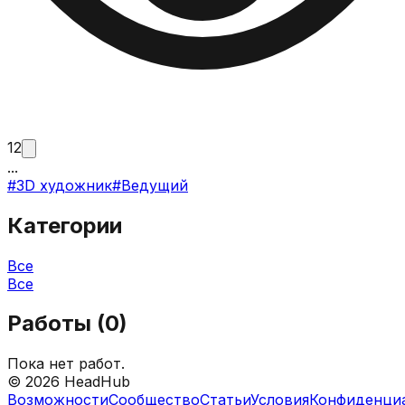
12
...
#
3D художник
#
Ведущий
Категории
Все
Все
Работы (
0
)
Пока нет работ.
©
2026
HeadHub
Возможности
Сообщество
Статьи
Условия
Конфиденци