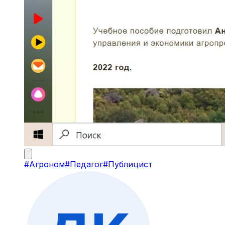
#
Агроном
#
Педагог
#
Публицист