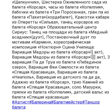
«Щелкунчик», Шестерка Оживленного сада из
балета «Корсар», часы из балета «Копеллия»,
бабочки из балета «Три Поросенка», гран па из
балета «Пахита»(кордебалет), Красотки кабаре
из Оперетты «Сильва», танец корсаров из
балета «Корсар» Образовательный центр
Сириус: Танец на площади из балета «Медный
всадник»(дуэт), Постановочный дуэт по
мотивам «Кармен», хореографическая
композиция «Ноктюрн» Сцена Училища:
Вариация Медоры из балета «Корсар»(| акт),
Вариация Медоры из балета «Корсар»(||| акт), 3
вариация Па де Труа из балета «Лебединое
озеро», Вариация Феи Смелости из балета
«Спящая Красавица», Вариация из балета
«Неаполь», Вариация из детского па де де,
Адажио из балета «Корсар», трио Камней из
балета «Спящая Красавица», соло Мазурки,
прялки из балета «Коппелия», детский вальс из
балета «Спящая красавица»
#
Артист
#
Балерина
#
Балетмейстер
#
Танцор
балета