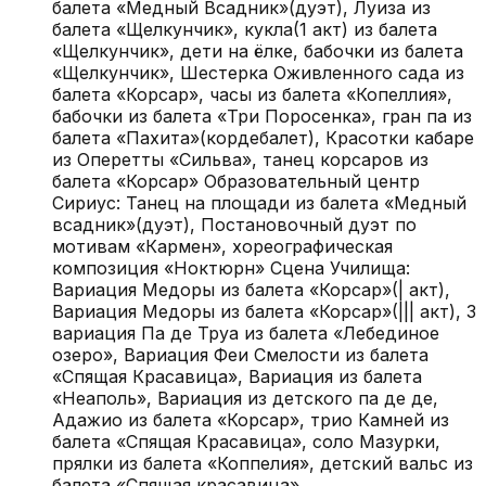
балета «Медный Всадник»(дуэт), Луиза из
балета «Щелкунчик», кукла(1 акт) из балета
«Щелкунчик», дети на ёлке, бабочки из балета
«Щелкунчик», Шестерка Оживленного сада из
балета «Корсар», часы из балета «Копеллия»,
бабочки из балета «Три Поросенка», гран па из
балета «Пахита»(кордебалет), Красотки кабаре
из Оперетты «Сильва», танец корсаров из
балета «Корсар» Образовательный центр
Сириус: Танец на площади из балета «Медный
всадник»(дуэт), Постановочный дуэт по
мотивам «Кармен», хореографическая
композиция «Ноктюрн» Сцена Училища:
Вариация Медоры из балета «Корсар»(| акт),
Вариация Медоры из балета «Корсар»(||| акт), 3
вариация Па де Труа из балета «Лебединое
озеро», Вариация Феи Смелости из балета
«Спящая Красавица», Вариация из балета
«Неаполь», Вариация из детского па де де,
Адажио из балета «Корсар», трио Камней из
балета «Спящая Красавица», соло Мазурки,
прялки из балета «Коппелия», детский вальс из
балета «Спящая красавица»