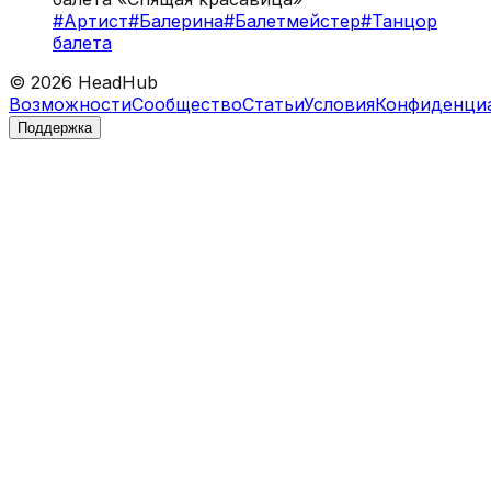
#
Артист
#
Балерина
#
Балетмейстер
#
Танцор
балета
©
2026
HeadHub
Возможности
Сообщество
Статьи
Условия
Конфиденци
Поддержка